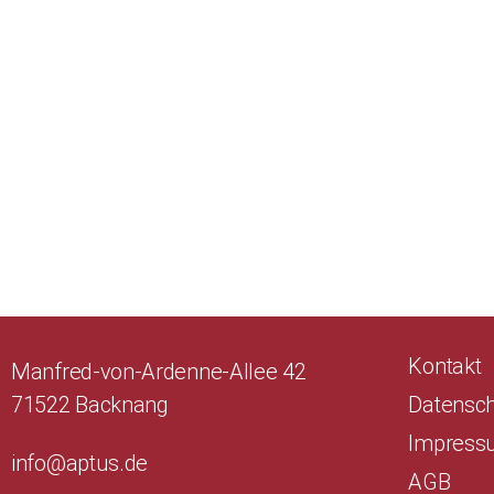
Kontakt
Manfred-von-Ardenne-Allee 42
71522 Backnang
Datensc
Impress
info@aptus.de
AGB