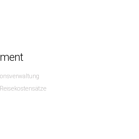
ement
tionsverwaltung
Reisekostensätze