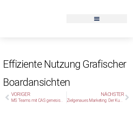
Service und Support
Effiziente Nutzung Grafischer
Boardansichten
VORIGER
NÄCHSTER
MS Teams mit CAS genesisWorld
Zielgenaues Marketing: Der Kunde im Mittelpunkt